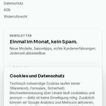
Datenschutz
AGB
Widerrufsrecht
NEWSLETTER
Einmal im Monat, kein Spam.
Neue Modelle, Saisontipps, echte Kundenerfahrungen.
Jederzeit abbestellbar.
E-Mail für Newsletter
Cookies und Datenschutz
Anmelden
Technisch notwendige Cookies laufen immer
Ich möchte den eSchaf-Newsletter mit Angeboten und
(Warenkorb, Formulare, Sicherheit).
Ratgebern bekommen. Abmeldung jederzeit per Link in
Reichweitenmessung über Umami läuft cookieless und
jeder E-Mail.
anonym — dafür ist keine Einwilligung nötig. Zusätzlich
können wir Google Analytics und Metricool aktivieren,