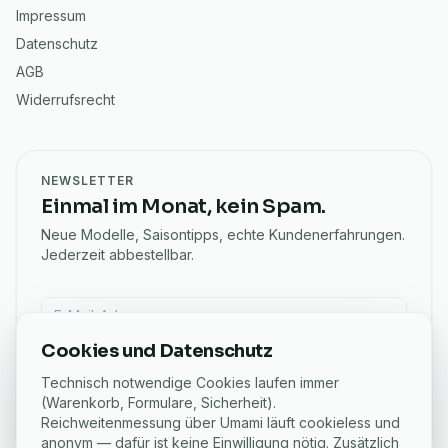
Impressum
Datenschutz
AGB
Widerrufsrecht
NEWSLETTER
Einmal im Monat, kein Spam.
Neue Modelle, Saisontipps, echte Kundenerfahrungen.
Jederzeit abbestellbar.
E-Mail für Newsletter
Cookies und Datenschutz
Anmelden
Technisch notwendige Cookies laufen immer
Ich möchte den eSchaf-Newsletter mit Angeboten und
(Warenkorb, Formulare, Sicherheit).
Ratgebern bekommen. Abmeldung jederzeit per Link in
Reichweitenmessung über Umami läuft cookieless und
jeder E-Mail.
anonym — dafür ist keine Einwilligung nötig. Zusätzlich