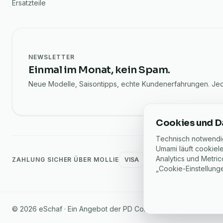
Ersatzteile
NEWSLETTER
Einmal im Monat, kein Spam.
Neue Modelle, Saisontipps, echte Kundenerfahrungen. Jede
Cookies und D
Technisch notwendig
Umami läuft cookiele
Analytics und Metric
ZAHLUNG SICHER ÜBER MOLLIE
VISA
MC
PayPal
Klarn
„Cookie-Einstellunge
©
2026
eSchaf · Ein Angebot der PD Concept GmbH, Dinklage