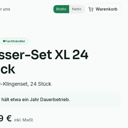
r uns
Warenkorb
Brutto
Netto
Fachhändler
ser-Set XL 24
ück
l-Klingenset, 24 Stück
 hält etwa ein Jahr Dauerbetrieb.
9 €
inkl. MwSt.