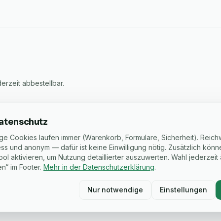
rzeit abbestellbar.
atenschutz
e Cookies laufen immer (Warenkorb, Formulare, Sicherheit). Reic
ss und anonym — dafür ist keine Einwilligung nötig. Zusätzlich kön
ool aktivieren, um Nutzung detaillierter auszuwerten. Wahl jederzei
a
SEPA
Pay
G Pay
n“ im Footer.
Mehr in der Datenschutzerklärung
.
Nur notwendige
Einstellungen