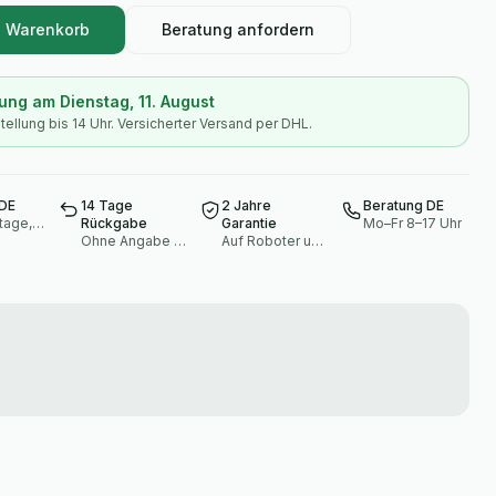
n Warenkorb
Beratung anfordern
rung am
Dienstag, 11. August
tellung bis 14 Uhr. Versicherter Versand per DHL.
DE
14 Tage
2 Jahre
Beratung DE
2–3 Werktage, versichert
Rückgabe
Garantie
Mo–Fr 8–17 Uhr
Ohne Angabe von Gründen
Auf Roboter und Akku