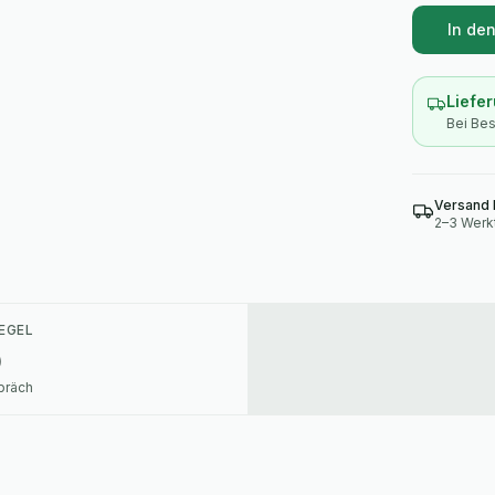
In de
Liefe
Bei Bes
Versand 
EGEL
)
spräch