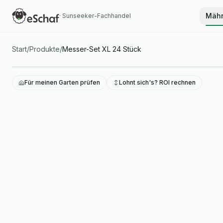
Mähr
· Sunseeker-Fachhandel
Start
/
Produkte
/
Messer-Set XL 24 Stück
Für meinen Garten prüfen
Lohnt sich's? ROI rechnen
messer-set-xl-24