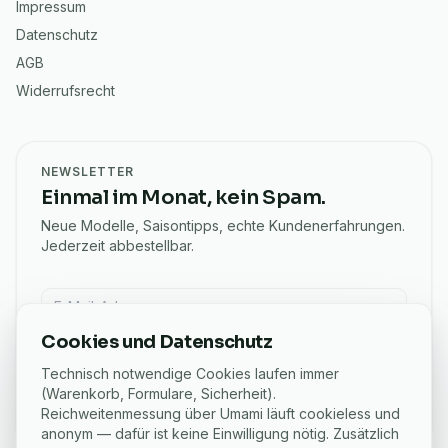
Impressum
Datenschutz
AGB
Widerrufsrecht
NEWSLETTER
Einmal im Monat, kein Spam.
Neue Modelle, Saisontipps, echte Kundenerfahrungen.
Jederzeit abbestellbar.
E-Mail für Newsletter
Cookies und Datenschutz
Anmelden
Technisch notwendige Cookies laufen immer
Ich möchte den eSchaf-Newsletter mit Angeboten und
(Warenkorb, Formulare, Sicherheit).
Ratgebern bekommen. Abmeldung jederzeit per Link in
Reichweitenmessung über Umami läuft cookieless und
jeder E-Mail.
anonym — dafür ist keine Einwilligung nötig. Zusätzlich