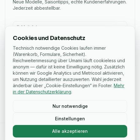
Neue Modelle, Saisontipps, echte Kundenerfahrungen.
Jederzeit abbestellbar.
E-Mail für Newsletter
Cookies und Datenschutz
Anmelden
Technisch notwendige Cookies laufen immer
Ich möchte den eSchaf-Newsletter mit Angeboten und
(Warenkorb, Formulare, Sicherheit).
Ratgebern bekommen. Abmeldung jederzeit per Link in
Reichweitenmessung über Umami läuft cookieless und
jeder E-Mail.
anonym — dafür ist keine Einwilligung nötig. Zusätzlich
können wir Google Analytics und Metricool aktivieren,
um Nutzung detaillierter auszuwerten. Wahl jederzeit
änderbar über „Cookie-Einstellungen“ im Footer.
Mehr
in der Datenschutzerklärung
.
ZAHLUNG SICHER ÜBER MOLLIE
VISA
MC
PayPal
Klarna
SEPA
Pay
G Pay
Nur notwendige
Einstellungen
Alle akzeptieren
Kontakt
·
FAQ
·
Datenschutz
·
Cookie-Einstellungen
©
2026
eSchaf · Ein Angebot der PD Concept GmbH, Dinklage