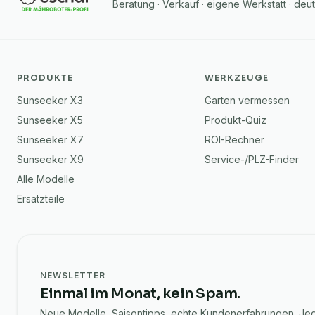
Beratung · Verkauf · eigene Werkstatt · deu
PRODUKTE
WERKZEUGE
Sunseeker X3
Garten vermessen
Sunseeker X5
Produkt-Quiz
Sunseeker X7
ROI-Rechner
Sunseeker X9
Service-/PLZ-Finder
Alle Modelle
Ersatzteile
NEWSLETTER
Einmal im Monat, kein Spam.
Neue Modelle, Saisontipps, echte Kundenerfahrungen. Jede